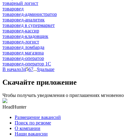
товарный логист
товаровед
товаровед-администратор
товаровед-аналитик
товаровед в супермаркет
товаровед-кассир
товаровед-кладовщик
товаровед-логист
товаровед ломбарда
товаровед магазина
товаровед-оператор
товаровед-оператор 1С
В начало
3
4
5
6
7
...
9
дальше
Скачайте приложение
Чтобы получать уведомления о приглашениях мгновенно
HeadHunter
Размещение вакансий
Поиск по резюме
О компании
Наши вакансии