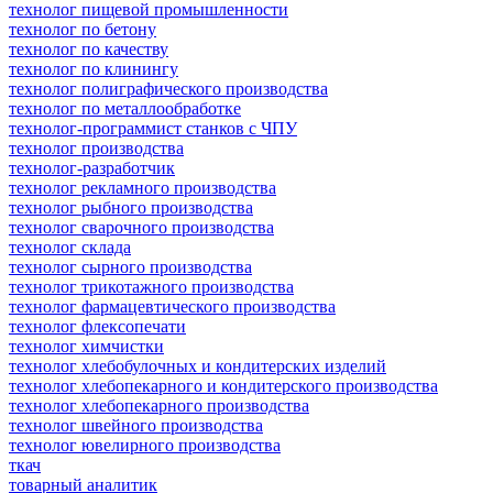
технолог пищевой промышленности
технолог по бетону
технолог по качеству
технолог по клинингу
технолог полиграфического производства
технолог по металлообработке
технолог-программист станков с ЧПУ
технолог производства
технолог-разработчик
технолог рекламного производства
технолог рыбного производства
технолог сварочного производства
технолог склада
технолог сырного производства
технолог трикотажного производства
технолог фармацевтического производства
технолог флексопечати
технолог химчистки
технолог хлебобулочных и кондитерских изделий
технолог хлебопекарного и кондитерского производства
технолог хлебопекарного производства
технолог швейного производства
технолог ювелирного производства
ткач
товарный аналитик