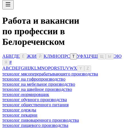
Работа и вакансии
по профессии в
Белореченском
А
Б
В
Г
Д
Е
Ж
З
И
К
Л
М
Н
О
П
Р
С
У
Ф
Х
Ц
Ч
Ш
Э
Ю
Ё
Й
Т
Щ
Ы
#
Я
A
B
C
D
E
F
G
H
I
J
K
L
M
N
O
P
Q
R
S
T
U
V
W
X
Y
Z
технолог мясоперерабатывающего производства
технолог на гофропроизводство
технолог на мебельное производство
технолог на швейное производство
технолог-нормировщик
технолог обувного производства
технолог общественного питания
технолог одежды
технолог пекарни
технолог пивоваренного производства
технолог пищевого производства