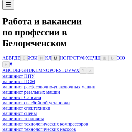
Работа и вакансии
по профессии в
Белореченском
А
Б
В
Г
Д
Е
Ж
З
И
К
Л
Н
О
П
Р
С
Т
У
Ф
Х
Ц
Ч
Ш
Э
Ю
Ё
Й
М
Щ
Ы
#
Я
A
B
C
D
E
F
G
H
I
J
K
L
M
N
O
P
Q
R
S
T
U
V
W
X
Y
Z
машинист ППУ
машинист ПСМ
машинист расфасовочно-упаковочных машин
машинист резальных машин
машинист Сапсана
машинист сваебойной установки
машинист спецтехники
машинист сцены
машинист тепловоза
машинист технологических компрессоров
машинист технологических насосов