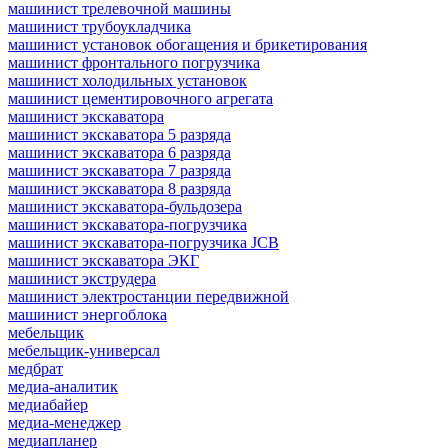
машинист трелевочной машины
машинист трубоукладчика
машинист установок обогащения и брикетирования
машинист фронтального погрузчика
машинист холодильных установок
машинист цементировочного агрегата
машинист экскаватора
машинист экскаватора 5 разряда
машинист экскаватора 6 разряда
машинист экскаватора 7 разряда
машинист экскаватора 8 разряда
машинист экскаватора-бульдозера
машинист экскаватора-погрузчика
машинист экскаватора-погрузчика JCB
машинист экскаватора ЭКГ
машинист экструдера
машинист электростанции передвижной
машинист энергоблока
мебельщик
мебельщик-универсал
медбрат
медиа-аналитик
медиабайер
медиа-менеджер
медиапланер