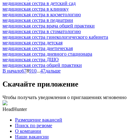
медицинская сестра в детский сад
медицинская сестра в клинику
медицинская сестра в косметологию
медицинская сестра в педиатрии
медицинская сестра врача общей практики
медицинская сестра в стоматологию
медицинская сестра гинекологического кабинета
медицинская сестра детская
медицинская сестра диетическая
медицинская сестра дневного стационара
медицинская сестра ДШО
медицинская сестра общей практики
В начало
6
7
8
9
10
...
47
дальше
Скачайте приложение
Чтобы получать уведомления о приглашениях мгновенно
HeadHunter
Размещение вакансий
Поиск по резюме
О компании
Наши вакансии