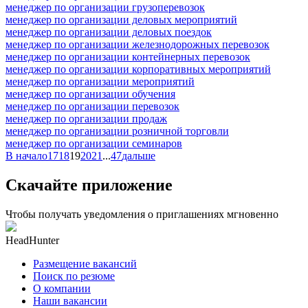
менеджер по организации грузоперевозок
менеджер по организации деловых мероприятий
менеджер по организации деловых поездок
менеджер по организации железнодорожных перевозок
менеджер по организации контейнерных перевозок
менеджер по организации корпоративных мероприятий
менеджер по организации мероприятий
менеджер по организации обучения
менеджер по организации перевозок
менеджер по организации продаж
менеджер по организации розничной торговли
менеджер по организации семинаров
В начало
17
18
19
20
21
...
47
дальше
Скачайте приложение
Чтобы получать уведомления о приглашениях мгновенно
HeadHunter
Размещение вакансий
Поиск по резюме
О компании
Наши вакансии