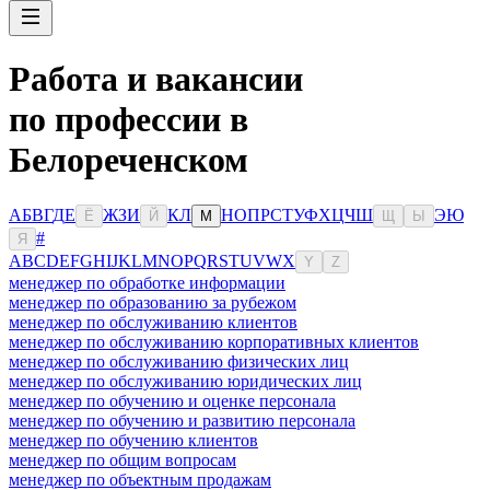
Работа и вакансии
по профессии в
Белореченском
А
Б
В
Г
Д
Е
Ж
З
И
К
Л
Н
О
П
Р
С
Т
У
Ф
Х
Ц
Ч
Ш
Э
Ю
Ё
Й
М
Щ
Ы
#
Я
A
B
C
D
E
F
G
H
I
J
K
L
M
N
O
P
Q
R
S
T
U
V
W
X
Y
Z
менеджер по обработке информации
менеджер по образованию за рубежом
менеджер по обслуживанию клиентов
менеджер по обслуживанию корпоративных клиентов
менеджер по обслуживанию физических лиц
менеджер по обслуживанию юридических лиц
менеджер по обучению и оценке персонала
менеджер по обучению и развитию персонала
менеджер по обучению клиентов
менеджер по общим вопросам
менеджер по объектным продажам