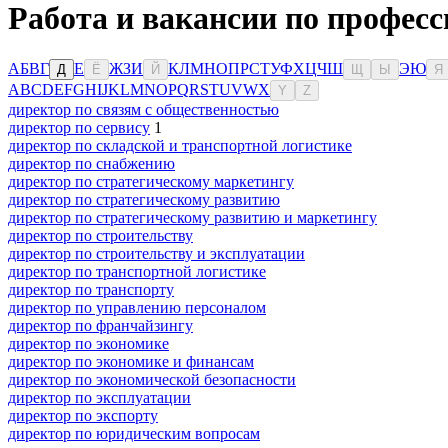
Работа и вакансии по профес
А
Б
В
Г
Е
Ж
З
И
К
Л
М
Н
О
П
Р
С
Т
У
Ф
Х
Ц
Ч
Ш
Э
Ю
Д
Ё
Й
Щ
Ы
Я
A
B
C
D
E
F
G
H
I
J
K
L
M
N
O
P
Q
R
S
T
U
V
W
X
Y
Z
директор по связям с общественностью
директор по сервису
1
директор по складской и транспортной логистике
директор по снабжению
директор по стратегическому маркетингу
директор по стратегическому развитию
директор по стратегическому развитию и маркетингу
директор по строительству
директор по строительству и эксплуатации
директор по транспортной логистике
директор по транспорту
директор по управлению персоналом
директор по франчайзингу
директор по экономике
директор по экономике и финансам
директор по экономической безопасности
директор по эксплуатации
директор по экспорту
директор по юридическим вопросам