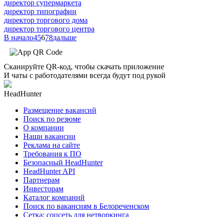
директор супермаркета
директор типографии
директор торгового дома
директор торгового центра
В начало
4
5
6
7
8
дальше
Сканируйте QR-код, чтобы скачать приложение
И чаты с работодателями всегда будут под рукой
HeadHunter
Размещение вакансий
Поиск по резюме
О компании
Наши вакансии
Реклама на сайте
Требования к ПО
Безопасный HeadHunter
HeadHunter API
Партнерам
Инвесторам
Каталог компаний
Поиск по вакансиям в Белореченском
Сетка: соцсеть для нетворкинга