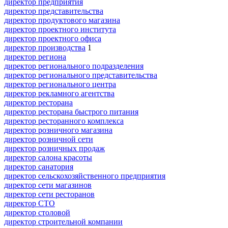
директор предприятия
директор представительства
директор продуктового магазина
директор проектного института
директор проектного офиса
директор производства
1
директор региона
директор регионального подразделения
директор регионального представительства
директор регионального центра
директор рекламного агентства
директор ресторана
директор ресторана быстрого питания
директор ресторанного комплекса
директор розничного магазина
директор розничной сети
директор розничных продаж
директор салона красоты
директор санатория
директор сельскохозяйственного предприятия
директор сети магазинов
директор сети ресторанов
директор СТО
директор столовой
директор строительной компании