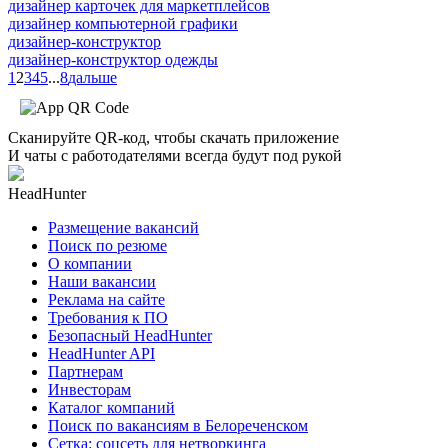
дизайнер карточек для маркетплейсов
дизайнер компьютерной графики
дизайнер-конструктор
дизайнер-конструктор одежды
1
2
3
4
5
...
8
дальше
Сканируйте QR-код, чтобы скачать приложение
И чаты с работодателями всегда будут под рукой
HeadHunter
Размещение вакансий
Поиск по резюме
О компании
Наши вакансии
Реклама на сайте
Требования к ПО
Безопасный HeadHunter
HeadHunter API
Партнерам
Инвесторам
Каталог компаний
Поиск по вакансиям в Белореченском
Сетка: соцсеть для нетворкинга