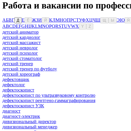
Работа и вакансии по профес
А
Б
В
Г
Е
Ж
З
И
К
Л
М
Н
О
П
Р
С
Т
У
Ф
Х
Ц
Ч
Ш
Э
Ю
Д
Ё
Й
Щ
Ы
Я
A
B
C
D
E
F
G
H
I
J
K
L
M
N
O
P
Q
R
S
T
U
V
W
X
Y
Z
детский аниматор
детский кардиолог
детский массажист
детский невролог
детский психолог
детский стоматолог
детский тренер
детский тренер по футболу
детский хореограф
дефектовщик
дефектолог
дефектоскопист
дефектоскопист по ультразвуковому контролю
дефектоскопист рентгено-гаммаграфирования
дефектоскопист УЗК
диагност
диагност-электрик
дивизиональный директор
дивизиональный менеджер