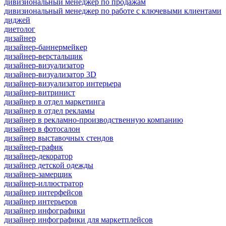
дивизиональный менеджер по продажам
дивизиональный менеджер по работе с ключевыми клиентами
диджей
диетолог
дизайнер
дизайнер-баннермейкер
дизайнер-верстальщик
дизайнер-визуализатор
дизайнер-визуализатор 3D
дизайнер-визуализатор интерьера
дизайнер-витринист
дизайнер в отдел маркетинга
дизайнер в отдел рекламы
дизайнер в рекламно-производственную компанию
дизайнер в фотосалон
дизайнер выставочных стендов
дизайнер-график
дизайнер-декоратор
дизайнер детской одежды
дизайнер-замерщик
дизайнер-иллюстратор
дизайнер интерфейсов
дизайнер интерьеров
дизайнер инфографики
дизайнер инфографики для маркетплейсов