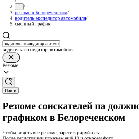
/
/
...
резюме в Белореченском
/
водитель-экспедитор автомобиля
/
сменный график
водитель-экспедитор автомобиля
Резюме
Найти
Резюме соискателей на должн
графиком в Белореченском
Чтобы видеть все резюме, зарегистрируйтесь
После регистрации покажем ещё 10 и откроем фото