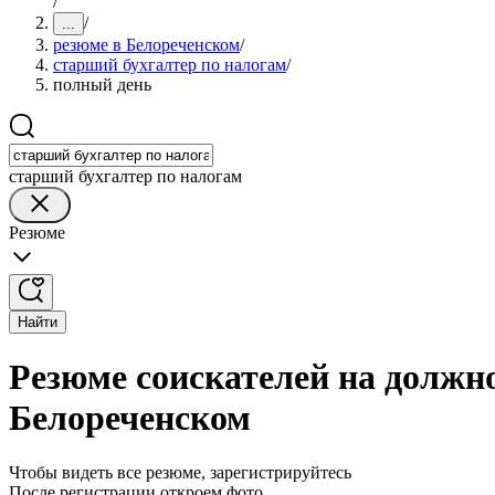
/
/
...
резюме в Белореченском
/
старший бухгалтер по налогам
/
полный день
старший бухгалтер по налогам
Резюме
Найти
Резюме соискателей на должно
Белореченском
Чтобы видеть все резюме, зарегистрируйтесь
После регистрации откроем фото