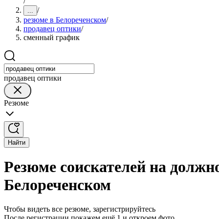
/
/
...
резюме в Белореченском
/
продавец оптики
/
сменный график
продавец оптики
Резюме
Найти
Резюме соискателей на должн
Белореченском
Чтобы видеть все резюме, зарегистрируйтесь
После регистрации покажем ещё 1 и откроем фото