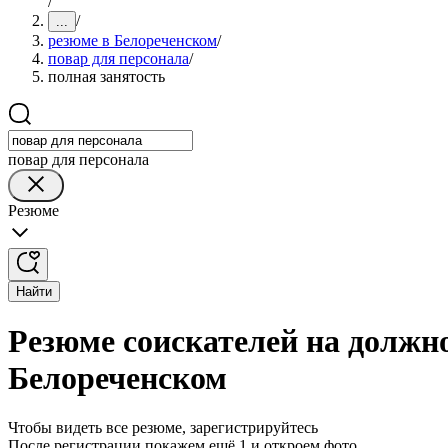
/
/
...
резюме в Белореченском
/
повар для персонала
/
полная занятость
повар для персонала
Резюме
Найти
Резюме соискателей на должно
Белореченском
Чтобы видеть все резюме, зарегистрируйтесь
После регистрации покажем ещё 1 и откроем фото