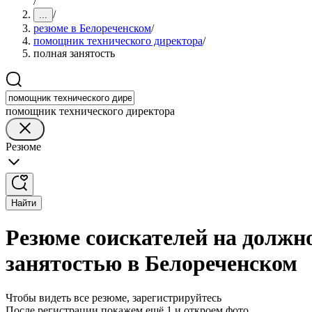
/
/
...
резюме в Белореченском
/
помощник технического директора
/
полная занятость
помощник технического директора
Резюме
Найти
Резюме соискателей на должн
занятостью в Белореченском
Чтобы видеть все резюме, зарегистрируйтесь
После регистрации покажем ещё 1 и откроем фото