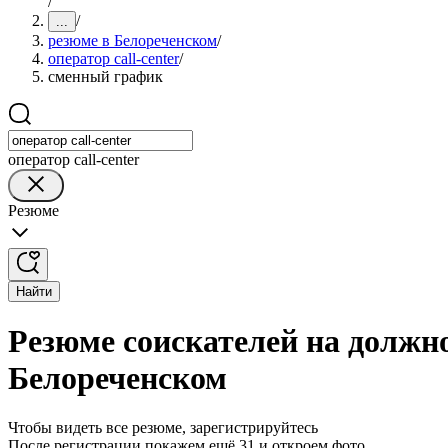
/
/
...
резюме в Белореченском
/
оператор call-center
/
сменный график
оператор call-center
Резюме
Найти
Резюме соискателей на должно
Белореченском
Чтобы видеть все резюме, зарегистрируйтесь
После регистрации покажем ещё 31 и откроем фото