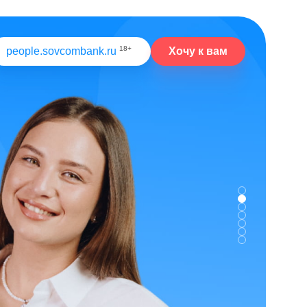
18+
Хочу к вам
people.sovcombank.ru