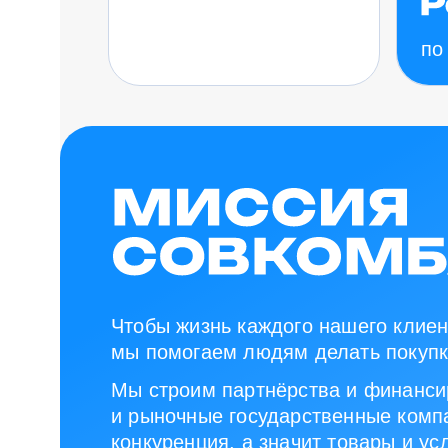
по
Чтобы жизнь каждого нашего клиен
мы помогаем людям делать покупк
Мы строим партнёрства и финанси
и рыночные государственные компа
конкуренция, а значит товары и ус