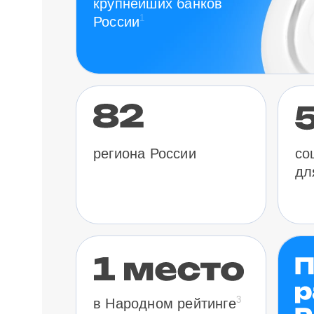
крупнейших банков
1
России
региона России
со
дл
3
в Народном рейтинге