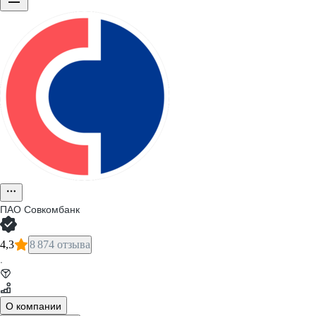
ПАО
Совкомбанк
4,3
8 874 отзыва
·
О компании