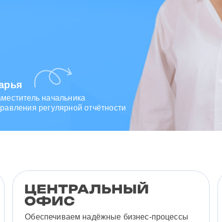
арья
аместитель начальника
равления регулярной отчётности
Обеспечиваем надёжные бизнес-процессы