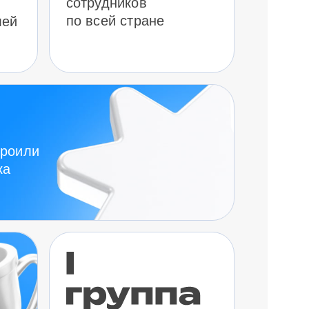
сотрудников
по всей стране
лей
троили
ка