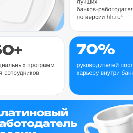
лучших
банков-работодате
2
по версии hh.ru
руководителей пос
циальных программ
карьеру внутри бан
я сотрудников