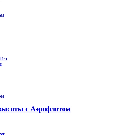
е
ен
 высоты с Аэрофлотом
et