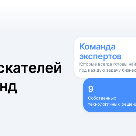
б
Команда
экспертов
скателей
Которые всегда готовы на
под каждую задачу бизне
нд
9
Собственных
технологичных решен