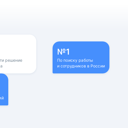
№1
йти решение
По поиску работы
са
и сотрудников в России
ий