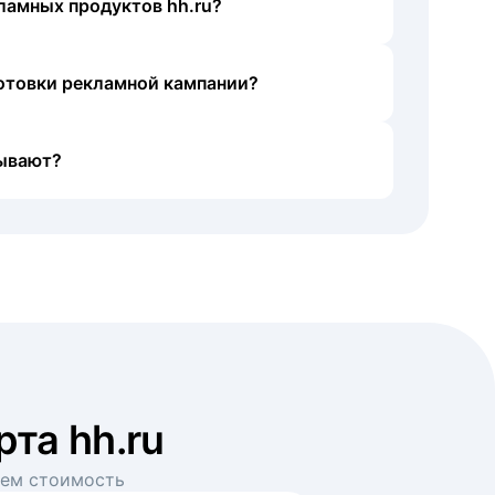
ламных продуктов hh.ru?
готовки рекламной кампании?
ывают?
рта hh.ru
аем стоимость