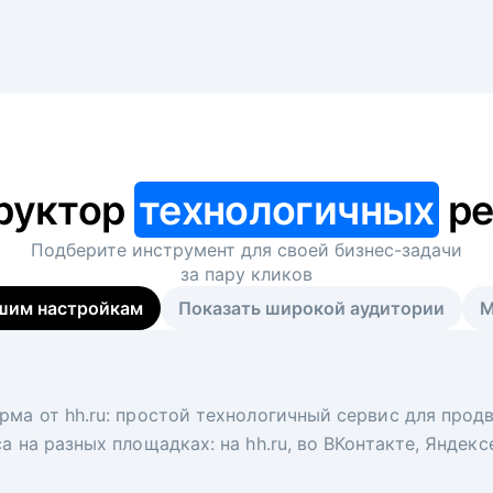
руктор
технологичных
ре
Подберите инструмент для своей
бизнес-задачи
за пару кликов
шим настройкам
Показать широкой аудитории
М
я
 рекрутер
рма от hh.ru: простой технологичный сервис для прод
 для вакансий на главной странице hh.ru. Увеличивает
под ключ. Решите, сколько кандидатов и когда вам нуж
а на разных площадках: на hh.ru, во ВКонтакте, Яндек
ологи, рекрутеры и проектные менеджеры hh.ru с цел
тов