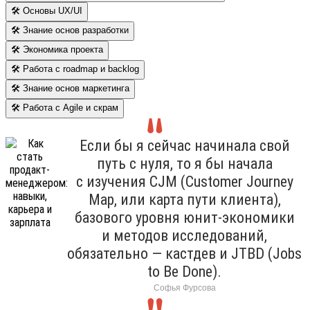
🛠 Основы UX/UI
🛠 Знание основ разработки
🛠 Экономика проекта
🛠 Работа с roadmap и backlog
🛠 Знание основ маркетинга
🛠 Работа с Agile и скрам
Если бы я сейчас начинала свой
путь с нуля, то я бы начала
с изучения CJM (Customer Journey
Map, или карта пути клиента),
базового уровня юнит-экономики
и методов исследований,
обязательно — кастдев и JTBD (Jobs
to Be Done).
Софья Фурсова