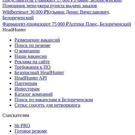
Помощник менеджера пункта выдачи заказов
Wildberries
от
36 000
₽
Кузьмин Денис Вячеславович,
Белореченский
Фармацевт-провизор
от
75 000
₽
Аптеки Плюс, Белореченский
HeadHunter
Размещение вакансий
Поиск по резюме
О компании
Наши вакансии
Реклама на сайте
Требования к ПО
Безопасный HeadHunter
HeadHunter API
Партнерам
Инвесторам
Каталог компаний
Поиск по вакансиям в Белореченском
Сетка: соцсеть для нетворкинга
Соискателям
hh PRO
Готовое резюме