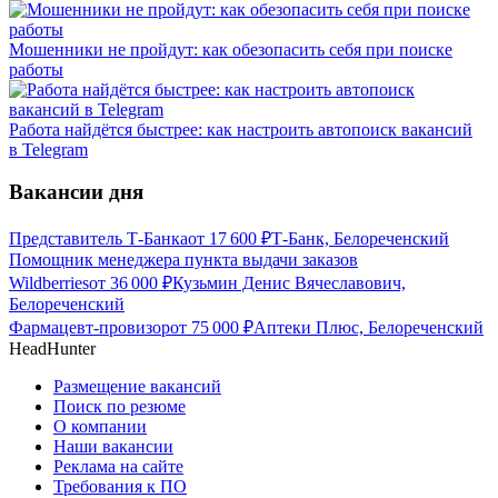
Мошенники не пройдут: как обезопасить себя при поиске
работы
Работа найдётся быстрее: как настроить автопоиск вакансий
в Telegram
Вакансии дня
Представитель Т-Банка
от
17 600
₽
Т-Банк, Белореченский
Помощник менеджера пункта выдачи заказов
Wildberries
от
36 000
₽
Кузьмин Денис Вячеславович,
Белореченский
Фармацевт-провизор
от
75 000
₽
Аптеки Плюс, Белореченский
HeadHunter
Размещение вакансий
Поиск по резюме
О компании
Наши вакансии
Реклама на сайте
Требования к ПО