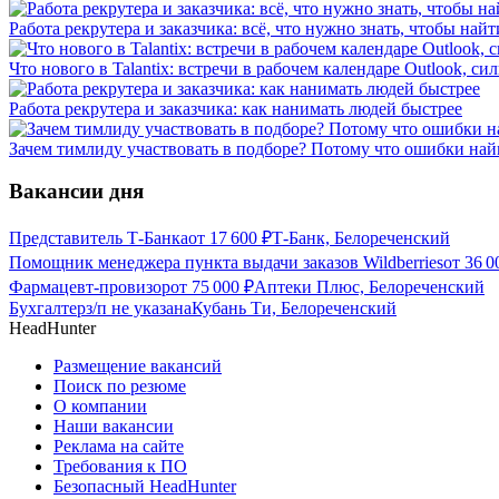
Работа рекрутера и заказчика: всё, что нужно знать, чтобы найт
Что нового в Talantix: встречи в рабочем календаре Outlook, 
Работа рекрутера и заказчика: как нанимать людей быстрее
Зачем тимлиду участвовать в подборе? Потому что ошибки най
Вакансии дня
Представитель Т-Банка
от
17 600
₽
Т-Банк, Белореченский
Помощник менеджера пункта выдачи заказов Wildberries
от
36 0
Фармацевт-провизор
от
75 000
₽
Аптеки Плюс, Белореченский
Бухгалтер
з/п не указана
Кубань Ти, Белореченский
HeadHunter
Размещение вакансий
Поиск по резюме
О компании
Наши вакансии
Реклама на сайте
Требования к ПО
Безопасный HeadHunter