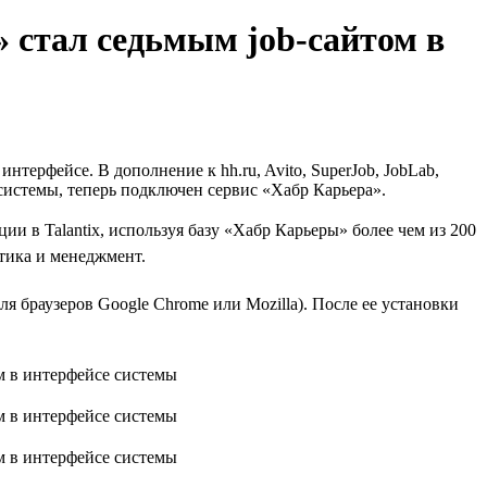
 стал седьмым job-сайтом в
нтерфейсе. В дополнение к hh.ru, Avito, SuperJob, JobLab,
е системы, теперь подключен сервис «Хабр Карьера».
 в Talantix, используя базу «Хабр Карьеры» более чем из 200
тика и менеджмент.
я браузеров Google Chrome или Mozilla). После ее установки