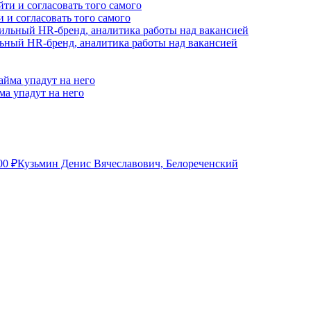
и и согласовать того самого
сильный HR-бренд, аналитика работы над вакансией
ма упадут на него
00
₽
Кузьмин Денис Вячеславович, Белореченский