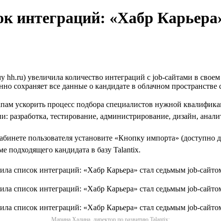
ок интеграций: «Хабр Карьера»
hh.ru) увеличила количество интеграций с job-сайтами в своем и
овенно сохраняет все данные о кандидате в облачном пространств
ам ускорить процесс подбора специалистов нужной квалификации
и: разработка, тестирование, администрирование, дизайн, анали
абинете пользователя установите «Кнопку импорта» (доступно дл
 подходящего кандидата в базу Talantix.
Марина Хадина, директор по развитию Talantix: