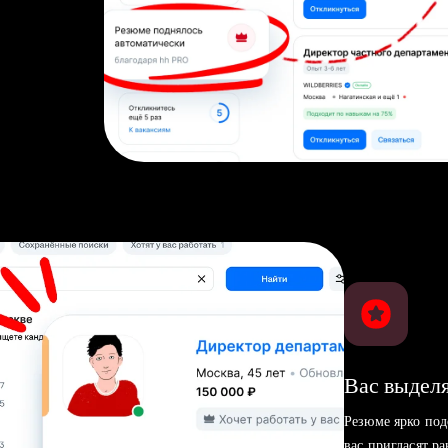
Вас выделя
Резюме ярко под
вас пригласят р