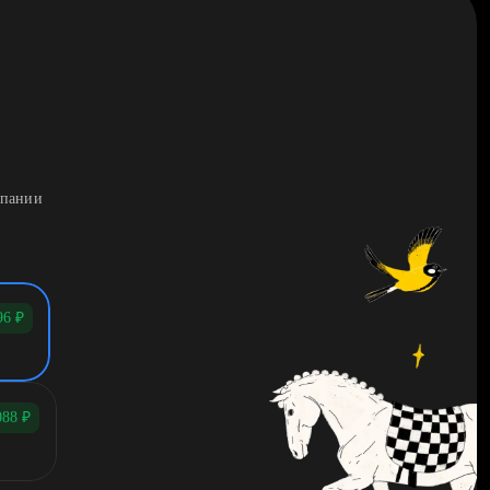
мпании
96
₽
088
₽