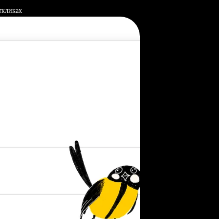
ткликах