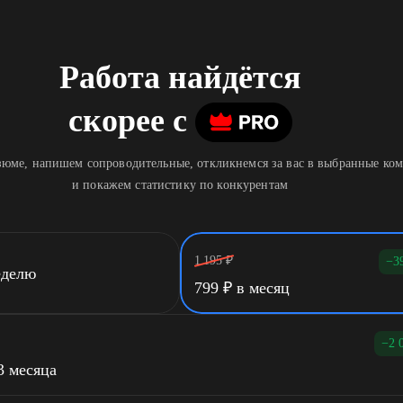
Работа найдётся
скорее
c
юме, напишем сопроводительные, откликнемся за вас в выбранные ко
и покажем статистику по конкурентам
1 195
₽
−3
еделю
799
₽
в месяц
−2 
3 месяца