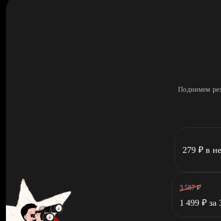
Поднимем рез
279
₽
в н
3 587
₽
1 499
₽
за 